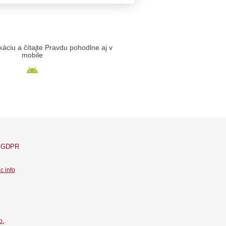
likáciu a čítajte Pravdu pohodlne aj v
mobile
GDPR
c info
.
o.
.