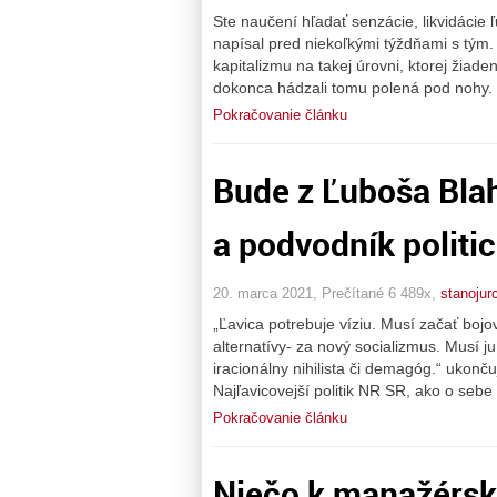
Ste naučení hľadať senzácie, likvidácie ľ
napísal pred niekoľkými týždňami s tým.
kapitalizmu na takej úrovni, ktorej žiaden
dokonca hádzali tomu polená pod nohy.
Pokračovanie článku
Bude z Ľuboša Blah
a podvodník politic
20. marca 2021, Prečítané 6 489x,
stanojurc
„Ľavica potrebuje víziu. Musí začať boj
alternatívy- za nový socializmus. Musí ju
iracionálny nihilista či demagóg.“ ukonču
Najľavicovejší politik NR SR, ako o seb
Pokračovanie článku
Niečo k manažérsk