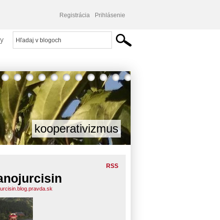
Registrácia
Prihlásenie
y
kooperativizmus
RSS
anojurcisin
jurcisin.blog.pravda.sk