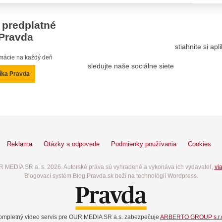
 predplatné
Pravda
stiahnite si ap
ormácie na každý deň
sledujte naše sociálne siete
íka Pravda
Reklama
Otázky a odpovede
Podmienky používania
Cookies
 MEDIA SR a. s. 2026. Autorské práva sú vyhradené a vykonáva ich vydavateľ,
via
Blogovací systém Blog.Pravda.sk beží na technológií Wordpress.
ompletný video servis pre OUR MEDIA SR a.s. zabezpečuje
ARBERTO GROUP s.r.