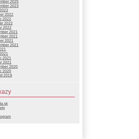
ember 2025
ember 2023
 2023
ber 2022
c 2022
uár 2022
ár 2022
mber 2021
mber 2021
ber 2021
ember 2021
2021
 2021
c 2021
ár 2021
mber 2020
c 2020
st 2019
kazy
da.sk
pty
rogram