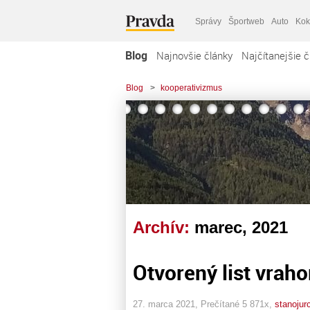
Správy
Športweb
Auto
Kok
Blog
Najnovšie články
Najčítanejšie č
Blog
>
kooperativizmus
Archív:
marec, 2021
Otvorený list vrah
27. marca 2021, Prečítané 5 871x,
stanojurc