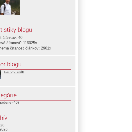
tistiky blogu
t článkov: 40
ová čítanosť: 116025x
merná čítanosť článkov: 2901x
or blogu
stanojurcisin
egórie
radené
(40)
hív
026
 2026