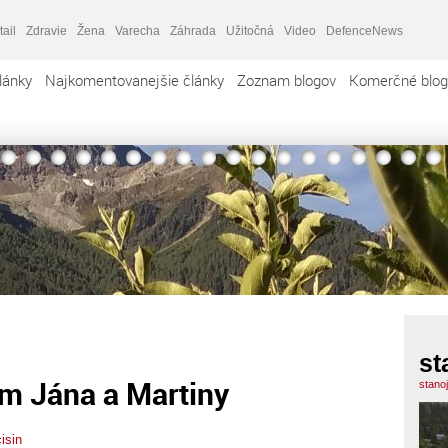
tail
Zdravie
Žena
Varecha
Záhrada
Užitočná
Video
DefenceNews
lánky
Najkomentovanejšie články
Zoznam blogov
Komerčné blog
st
om Jána a Martiny
stano
isin