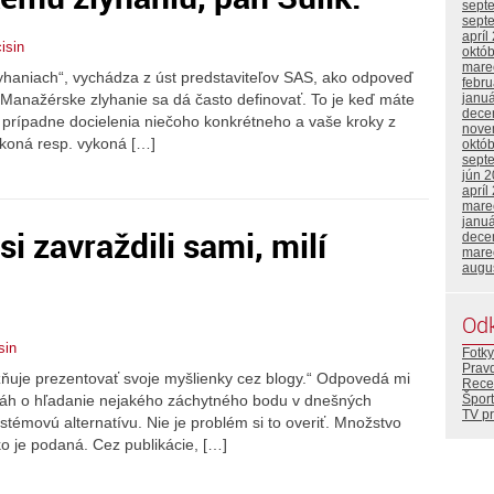
sept
sept
apríl
isin
októ
mare
lyhaniach“, vychádza z úst predstaviteľov SAS, ako odpoveď
febr
 Manažérske zlyhanie sa dá často definovať. To je keď máte
janu
dece
i, prípadne docielenia niečoho konkrétneho a vaše kroky z
nove
vykoná resp. vykoná […]
októ
sept
jún 
apríl
mare
janu
si zavraždili sami, milí
dece
mare
augu
Od
sin
Fotky
Prav
ňuje prezentovať svoje myšlienky cez blogy.“ Odpovedá mi
Rece
Šport
snáh o hľadanie nejakého záchytného bodu v dnešných
TV p
émovú alternatívu. Nie je problém si to overiť. Množstvo
ko je podaná. Cez publikácie, […]