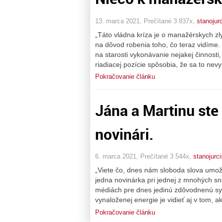
13. marca 2021, Prečítané 3 837x,
stanojurc
„Táto vládna kríza je o manažérskych z
na dôvod robenia toho, čo teraz vidíme.
na starosti vykonávanie nejakej činnost
riadiacej pozície spôsobia, že sa to ne
Pokračovanie článku
Jána a Martinu ste 
novinári.
6. marca 2021, Prečítané 3 544x,
stanojurci
„Viete čo, dnes nám sloboda slova umož
jedna novinárka pri jednej z mnohých 
médiách pre dnes jedinú zdôvodnenú syst
vynaloženej energie je vidieť aj v tom, a
Pokračovanie článku