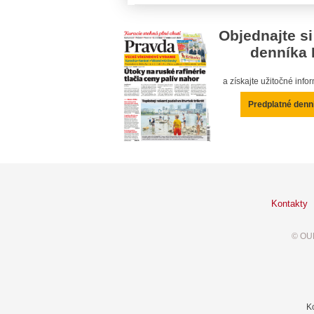
Objednajte si
denníka 
a získajte užitočné inf
Predplatné denn
Kontakty
© OUR
K