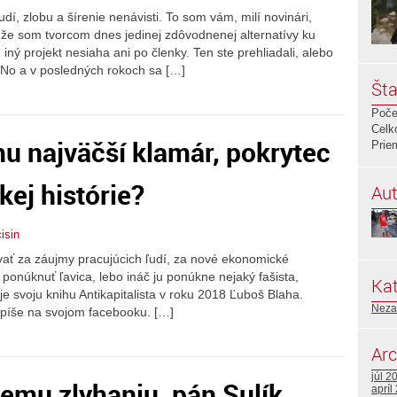
udí, zlobu a šírenie nenávisti. To som vám, milí novinári,
 že som tvorcom dnes jedinej zdôvodnenej alternatívy ku
 iný projekt nesiaha ani po členky. Ten ste prehliadali, alebo
 No a v posledných rokoch sa […]
Šta
Poče
Celk
u najväčší klamár, pokrytec
Prie
kej histórie?
Aut
isin
ovať za záujmy pracujúcich ľudí, za nové ekonomické
 ponúknuť ľavica, lebo ináč ju ponúkne nejaký fašista,
Kat
je svoju knihu Antikapitalista v roku 2018 Ľuboš Blaha.
Neza
e píše na svojom facebooku. […]
Arc
júl 2
emu zlyhaniu, pán Sulík.
apríl